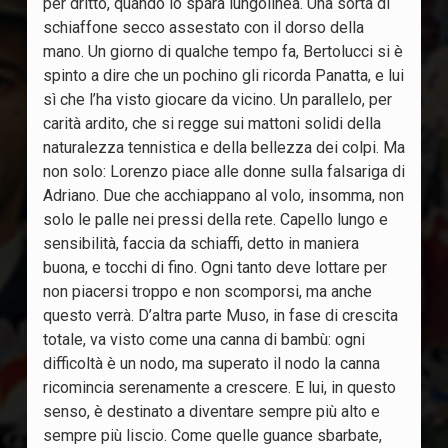
per dritto, quando lo spara lungolinea. Una sorta di
schiaffone secco assestato con il dorso della
mano. Un giorno di qualche tempo fa, Bertolucci si è
spinto a dire che un pochino gli ricorda Panatta, e lui
sì che l’ha visto giocare da vicino. Un parallelo, per
carità ardito, che si regge sui mattoni solidi della
naturalezza tennistica e della bellezza dei colpi. Ma
non solo: Lorenzo piace alle donne sulla falsariga di
Adriano. Due che acchiappano al volo, insomma, non
solo le palle nei pressi della rete. Capello lungo e
sensibilità, faccia da schiaffi, detto in maniera
buona, e tocchi di fino. Ogni tanto deve lottare per
non piacersi troppo e non scomporsi, ma anche
questo verrà. D’altra parte Muso, in fase di crescita
totale, va visto come una canna di bambù: ogni
difficoltà è un nodo, ma superato il nodo la canna
ricomincia serenamente a crescere. E lui, in questo
senso, è destinato a diventare sempre più alto e
sempre più liscio. Come quelle guance sbarbate,