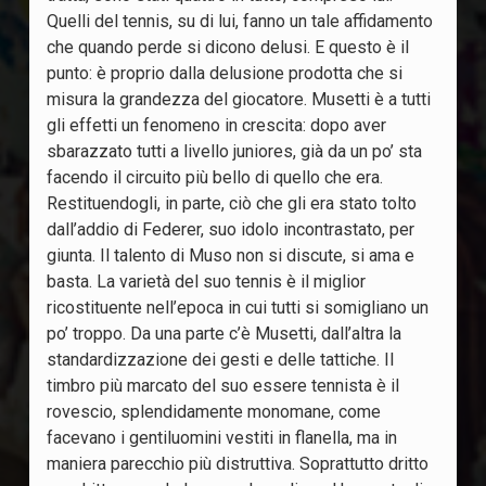
Quelli del tennis, su di lui, fanno un tale affidamento
che quando perde si dicono delusi. E questo è il
punto: è proprio dalla delusione prodotta che si
misura la grandezza del giocatore. Musetti è a tutti
gli effetti un fenomeno in crescita: dopo aver
sbarazzato tutti a livello juniores, già da un po’ sta
facendo il circuito più bello di quello che era.
Restituendogli, in parte, ciò che gli era stato tolto
dall’addio di Federer, suo idolo incontrastato, per
giunta. Il talento di Muso non si discute, si ama e
basta. La varietà del suo tennis è il miglior
ricostituente nell’epoca in cui tutti si somigliano un
po’ troppo. Da una parte c’è Musetti, dall’altra la
standardizzazione dei gesti e delle tattiche. Il
timbro più marcato del suo essere tennista è il
rovescio, splendidamente monomane, come
facevano i gentiluomini vestiti in flanella, ma in
maniera parecchio più distruttiva. Soprattutto dritto