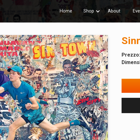
Home
Shop
About
Eve
Sinn
Prezzo
Dimensi