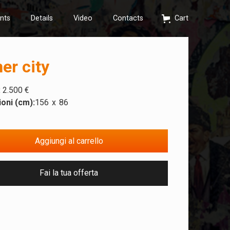
nts
Details
Video
Contacts
Cart
er city
:
2.500 €
oni (cm):
156
x
86
Fai la tua offerta