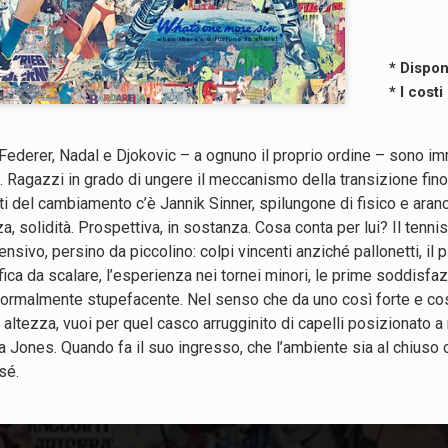
* Dispon
* I cost
Federer, Nadal e Djokovic – a ognuno il proprio ordine – sono imm
. Ragazzi in grado di ungere il meccanismo della transizione fino 
i del cambiamento c’è Jannik Sinner, spilungone di fisico e aran
nza, solidità. Prospettiva, in sostanza. Cosa conta per lui? Il ten
nsivo, persino da piccolino: colpi vincenti anziché pallonetti, il 
assifica da scalare, l’esperienza nei tornei minori, le prime soddisf
to normalmente stupefacente. Nel senso che da uno così forte e cos
ltezza, vuoi per quel casco arrugginito di capelli posizionato a m
 Jones. Quando fa il suo ingresso, che l’ambiente sia al chiuso op
sé.