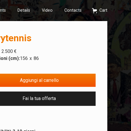
nts
Details
Video
Contacts
Cart
rytennis
:
2.500 €
oni (cm):
156
x
86
Fai la tua offerta