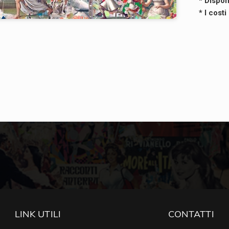
* Dispon
* I cost
LINK UTILI
CONTATTI