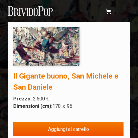
Il Gigante buono, San Michele e
San Daniele
Prezzo:
2.500 €
Dimensioni (cm):
170
x
96