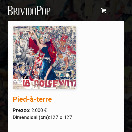
Pied-à-terre
Prezzo:
2.000 €
Dimensioni (cm):
127
x
127