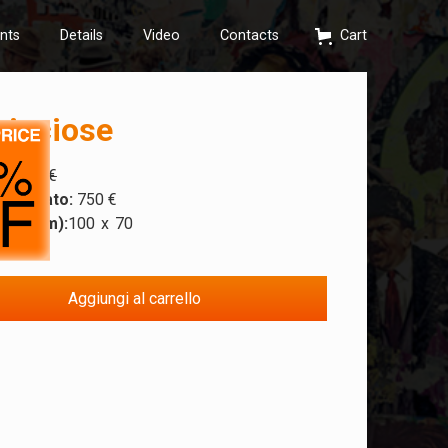
nts
Details
Video
Contacts
Cart
ricciose
:
1.500 €
scontato:
750 €
oni (cm):
100
x
70