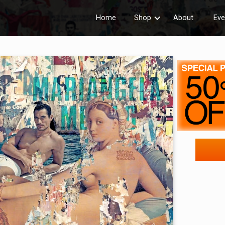
Home
Shop
About
Eve
Cap
Prezzo
Prezzo 
Dimensi