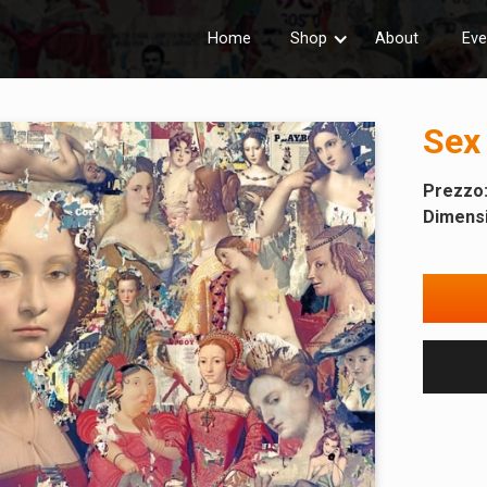
Home
Shop
About
Eve
Sex 
Prezzo
Dimensi