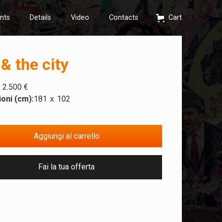
nts
Details
Video
Contacts
Cart
& the city
:
2.500 €
oni (cm):
181
x
102
Fai la tua offerta