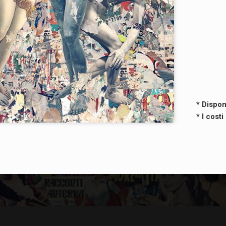
* Dispon
* I cost