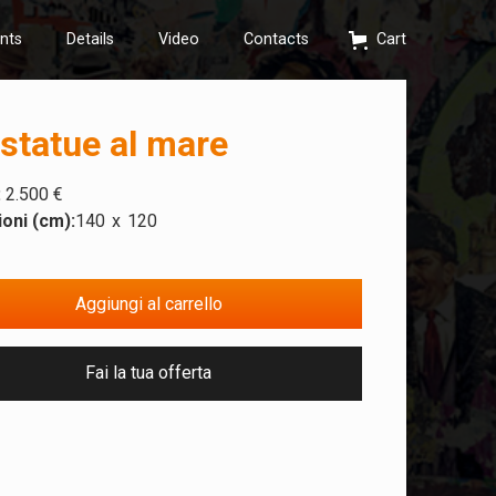
nts
Details
Video
Contacts
Cart
statue al mare
:
2.500 €
oni (cm):
140
x
120
Fai la tua offerta