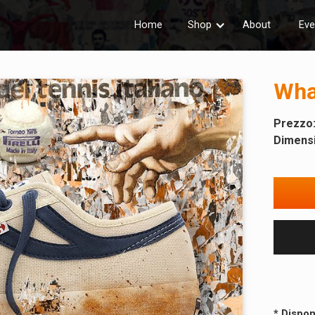
Home
Shop
About
Eve
Wha
Prezzo
Dimensi
* Dispon