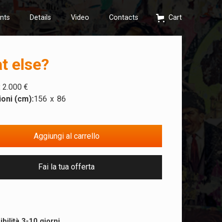
nts
Details
Video
Contacts
Cart
t else?
:
2.000 €
oni (cm):
156
x
86
Fai la tua offerta
ibilità 3-10 giorni